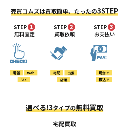
3STEP
売買コムズは買取簡単、たったの
1
2
3
STEP
STEP
STEP
無料査定
買取依頼
お支払い
電話
Web
宅配
出張
現金で
FAX
店頭
振込で
選べる!3
無料買取
タイプの
宅配買取