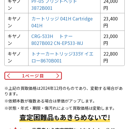
キヤノ
PF-05 プリントヘッド
24,000
ン
3872B001
円
キヤノ
カートリッジ 041H Cartridge
23,400
ン
041H
円
キヤノ
CRG-533H トナー
23,000
ン
8027B002 CN-EP533-WJ
円
キヤノ
トナーカートリッジ335Y イエ
22,800
ン
ロー8670B001
円
1
ページ目
※上記の買取価格は2024年12月のものであり、変動する場合があ
ります。
※依頼本数が複数ある場合は単価がアップします。
※状態・年式・期限・傷汚れによって買取価格は変動します。
査定困難品
あきらめないで!
も