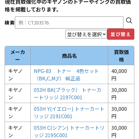
現在買取強化中の
キヤノン
のトナーやインクの買取価
格を掲載しております。
検索
並び替え
メーカ
買取価
商品名
ー
格
キヤノ
NPG-83 トナー 4色セット
40,000
ン
（BK,C,M,Y） 純正品
円
キヤノ
053H BK(ブラック） トナーカ
30,000
ン
ートリッジ 2197C001
円
キヤノ
053H Y(イエロー) トナーカート
30,000
ン
リッジ 2191C001
円
キヤノ
053H C(シアン) トナーカートリ
30,000
ン
ッジ 2195C001
円