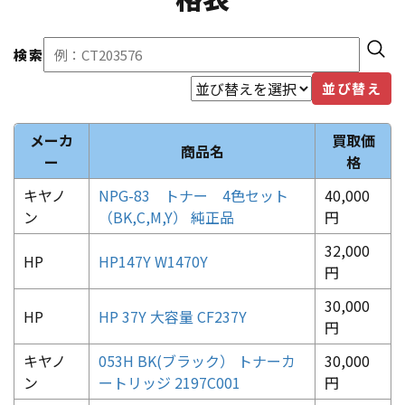
検索
並び替え
メーカ
買取価
商品名
ー
格
キヤノ
NPG-83 トナー 4色セット
40,000
ン
（BK,C,M,Y） 純正品
円
32,000
HP
HP147Y W1470Y
円
30,000
HP
HP 37Y 大容量 CF237Y
円
キヤノ
053H BK(ブラック） トナーカ
30,000
ン
ートリッジ 2197C001
円