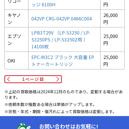
リコー
ッジ 6100H
円
キヤノ
26,000
042VP CRG-042VP 0466C004
ン
円
LPB3T29V （LP-S3250 / LP-
エプソ
25,000
S3250PS / LP-S3250Z用 ）
ン
円
14100枚
EPC-M3C2 ブラック 大容量 EP
25,000
OKI
トナーカートリッジ
円
1
ページ目
※上記の買取価格は2024年12月のものであり、変動する場合があ
ります。
※依頼本数が複数ある場合は単価がアップします。
※状態・年式・期限・傷汚れによって買取価格は変動します。
お問い合わせはお気軽に!