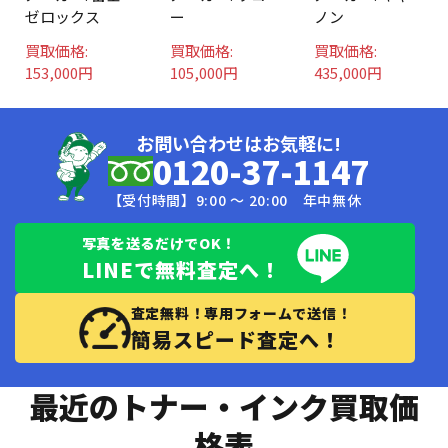
ストナー30
C3503など
キャノントナ
ゼロックス
ー
ノン
本をお買取り
50本買取し
ーを100本お
いたしました
ました
買取りいたし
買取価格:
買取価格:
買取価格:
ました
153,000円
105,000円
435,000円
お問い合わせはお気軽に!
0120-37-1147
【受付時間】9:00 〜 20:00 年中無休
写真を送るだけでOK！
LINEで無料査定へ！
査定無料！専用フォームで送信！
簡易スピード査定へ！
最近のトナー・インク買取価
格表