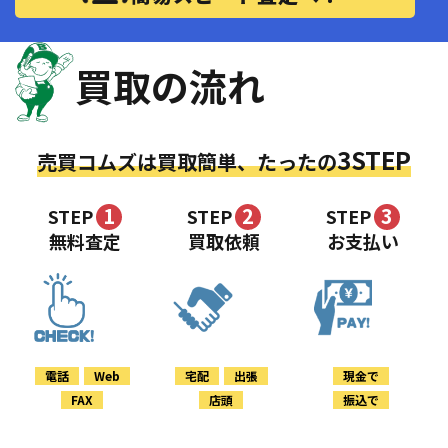
買取の流れ
3STEP
売買コムズは買取簡単、たったの
1
2
3
STEP
STEP
STEP
無料査定
買取依頼
お支払い
電話
Web
宅配
出張
現金で
FAX
店頭
振込で