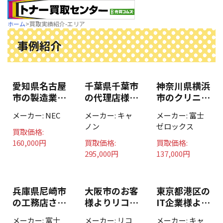
ホーム
>
買取実績紹介-エリア
事例紹介
愛知県名古屋
千葉県千葉市
神奈川県横浜
市の製造業様
の代理店様よ
市のクリニッ
よりNECト
りキャノン・
ク様より富士
メーカー:
NEC
メーカー:
キャ
メーカー:
富士
ナー10箱お
リコートナー
フィルムトナ
ノン
ゼロックス
買取りいたし
60本お買取
ー25本お買
買取価格:
ました。
りいたしまし
取りいたしま
160,000円
買取価格:
買取価格:
た。
した。
295,000円
137,000円
兵庫県尼崎市
大阪市のお客
東京都港区の
の工務店さま
様よりリコー
IT企業様より
よりゼロック
トナー
NPG-71など
メーカー:
富士
メーカー:
リコ
メーカー:
キャ