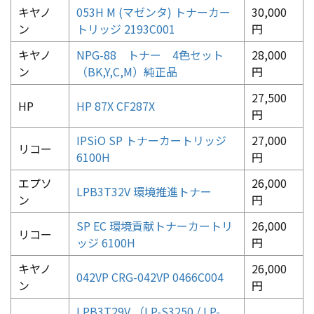
キヤノ
053H M (マゼンタ) トナーカー
30,000
ン
トリッジ 2193C001
円
キヤノ
NPG-88 トナー 4色セット
28,000
ン
（BK,Y,C,M）純正品
円
27,500
HP
HP 87X CF287X
円
IPSiO SP トナーカートリッジ
27,000
リコー
6100H
円
エプソ
26,000
LPB3T32V 環境推進トナー
ン
円
SP EC 環境貢献トナーカートリ
26,000
リコー
ッジ 6100H
円
キヤノ
26,000
042VP CRG-042VP 0466C004
ン
円
LPB3T29V （LP-S3250 / LP-