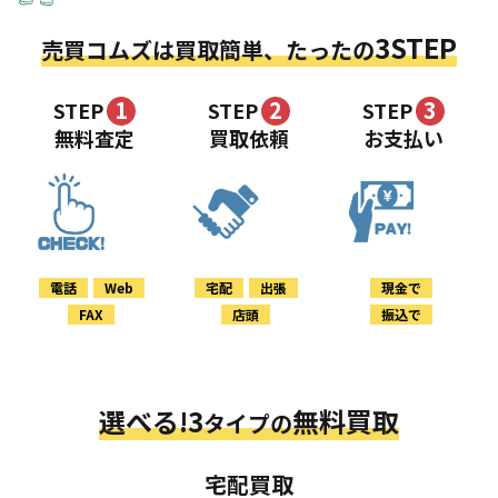
3STEP
売買コムズは買取簡単、たったの
1
2
3
STEP
STEP
STEP
無料査定
買取依頼
お支払い
電話
Web
宅配
出張
現金で
FAX
店頭
振込で
選べる!3
無料買取
タイプの
宅配買取