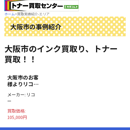
ホーム
>
買取実績紹介-エリア
大阪市の事例紹介
大阪市のインク買取り、トナー
買取！！
大阪市のお客
様よりリコー
トナー
メーカー:
リコ
C3503など
ー
50本買取し
ました
買取価格:
105,000円