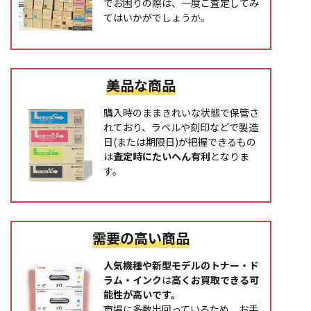
でお困りの際は、一度ご査定してみ
てはいかがでしょうか。
美品な商品
購入時のままきれいな状態で保管さ
れており、ラベルや刻印などで製造
日(または期限日)が把握できるもの
は
査定時にたいへん有利
となりま
す。
需要の高い商品
人気機種や新型モデルのトナー・ド
ラム・インク
は
高くお買取できる可
能性が高いです。
市場に多数出回っているため、お手