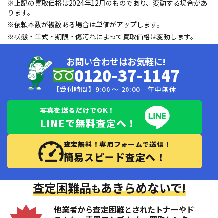
※上記の買取価格は2024年12月のものであり、変動する場合があ
ります。
※依頼本数が複数ある場合は単価がアップします。
※状態・年式・期限・傷汚れによって買取価格は変動します。
お問い合わせはお気軽に!
0120-37-1147
【受付時間】9:00 〜 20:00 年中無休
写真を送るだけでOK！
LINEで無料査定へ！
査定無料！専用フォームで送信！
簡易スピード査定へ！
査定困難品
あきらめないで!
も
他業者から査定困難とされたトナーやド