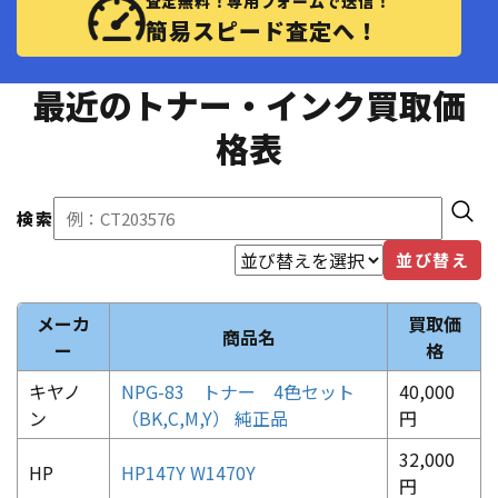
査定無料！専用フォームで送信！
簡易スピード査定へ！
最近のトナー・インク買取価
格表
検索
並び替え
メーカ
買取価
商品名
ー
格
キヤノ
NPG-83 トナー 4色セット
40,000
ン
（BK,C,M,Y） 純正品
円
32,000
HP
HP147Y W1470Y
円