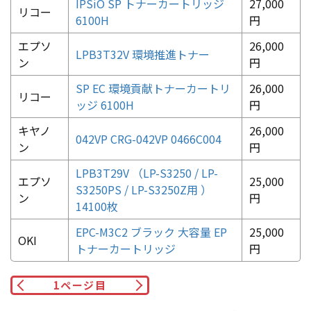
IPSiO SP トナーカートリッジ
27,000
リコー
6100H
円
エプソ
26,000
LPB3T32V 環境推進トナー
ン
円
SP EC 環境貢献トナーカートリ
26,000
リコー
ッジ 6100H
円
キヤノ
26,000
042VP CRG-042VP 0466C004
ン
円
LPB3T29V （LP-S3250 / LP-
エプソ
25,000
S3250PS / LP-S3250Z用 ）
ン
円
14100枚
EPC-M3C2 ブラック 大容量 EP
25,000
OKI
トナーカートリッジ
円
1
ページ目