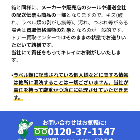
箱と同様に、
メーカーや販売店のシールや運送会社
の配送伝票も商品の一部
となりますので、キズ(破
れ、ラベル類の剥がし痕等)、汚れ、つぶれ等がある
場合は
買取価格減額の対象
となるのが一般的です。
トナー買取センターでは
そのままの状態でお送りい
ただいて結構です。
当社にて責任をもってキレイにお剥がしいたしま
す。
ラベル類に記載されている個人様などに関する情報
は他所に漏洩することは一切ございません。当社が
責任を持って厳重かつ適正に処理させていただきま
す。
お問い合わせはお気軽に!
0120-37-1147
【受付時間】9:00 〜 20:00 年中無休