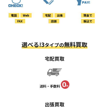
電話
Web
宅配
出張
現金で
FAX
店頭
振込で
選べる!3
無料買取
タイプの
宅配買取
送料・手数料
出張買取