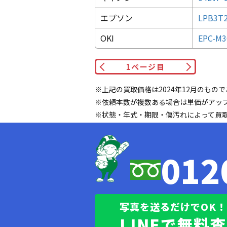
エプソン
LPB3T2
OKI
EPC-
1
ページ目
※上記の買取価格は2024年12月のもの
※依頼本数が複数ある場合は単価がアッ
※状態・年式・期限・傷汚れによって買
012
写真を送るだけでOK！
LINEで無料