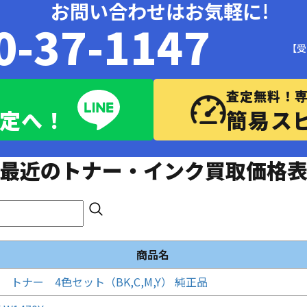
お問い合わせはお気軽に!
0-37-1147
【受
査定無料！
査定へ！
簡易ス
最近のトナー・インク買取価格
商品名
83 トナー 4色セット（BK,C,M,Y） 純正品