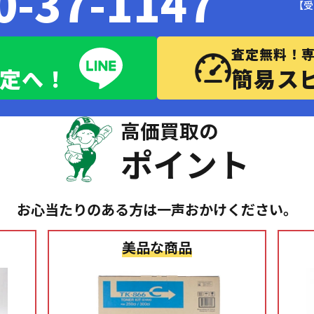
0-37-1147
【受
査定無料！
査定へ！
簡易ス
高価買取の
ポイント
お心当たりのある方は一声おかけください。
美品な商品