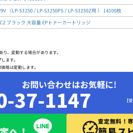
9V （LP-S3250 / LP-S3250PS / LP-S3250Z用 ） 14100枚
M3C2 ブラック 大容量 EPトナーカートリッジ
であり、変動する場合があります。
プします。
取価格は変動します。
お問い合わせはお気軽に!
0-37-1147
【受
査定無料！
査定へ！
簡易ス