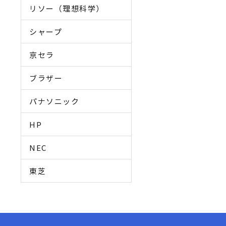
リソー（理想科学）
シャープ
京セラ
ブラザー
パナソニック
HP
NEC
東芝