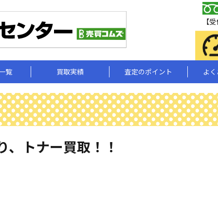
【受付
一覧
買取実績
査定のポイント
よく
り、トナー買取！！