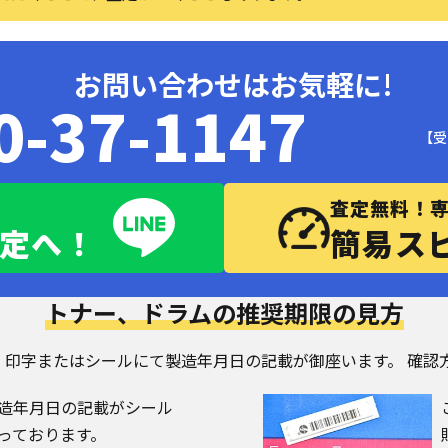
お問い合わせはお気軽に!
0-37-1147
【受
査定無料！
査定へ！
簡易ス
トナー、ドラムの推奨期限の見方
本的に、印字またはシールにて製造年月日の記載が御座います。 確
造年月日の記載がシール
っております。