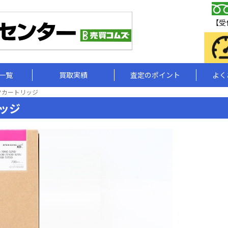
【受付
一覧
買取実績
査定のポイント
よく
ンクカートリッジ
リッジ