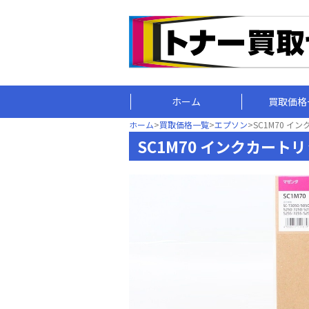
ホーム
買取価格
ホーム
>
買取価格一覧
>
エプソン
>
SC1M70 イ
SC1M70 インクカート