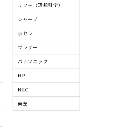
リソー（理想科学）
シャープ
京セラ
ブラザー
パナソニック
HP
NEC
東芝