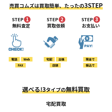
3STEP
売買コムズは買取簡単、たったの
1
2
3
STEP
STEP
STEP
無料査定
買取依頼
お支払い
電話
Web
宅配
出張
現金で
FAX
店頭
振込で
選べる!3
無料買取
タイプの
宅配買取