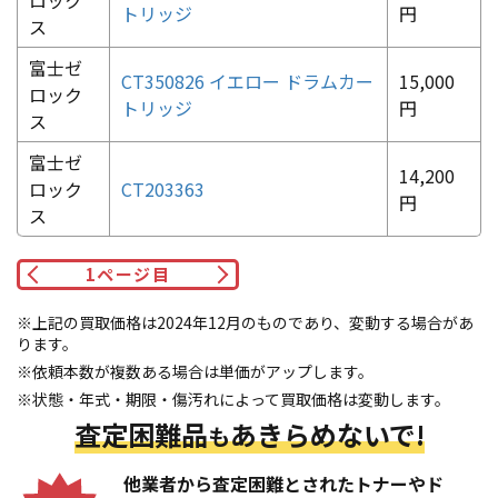
ロック
トリッジ
円
ス
富士ゼ
CT350826 イエロー ドラムカー
15,000
ロック
トリッジ
円
ス
富士ゼ
14,200
ロック
CT203363
円
ス
1
ページ目
※上記の買取価格は2024年12月のものであり、変動する場合があ
ります。
※依頼本数が複数ある場合は単価がアップします。
※状態・年式・期限・傷汚れによって買取価格は変動します。
査定困難品
あきらめないで!
も
他業者から査定困難とされたトナーやド