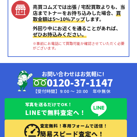
売買コムズでは出張 / 宅配買取よりも、当
店までトナーをお持ち込みした場合、
買
取金額は5〜10%アップ
します。
外回り中にお近くを通ることがあれば、
ぜひお持込みください。
※事前にお電話にて買取可能か確認させていただく必要
がございます。
お問い合わせはお気軽に!
0120-37-1147
【受付時間】9:00 〜 20:00 年中無休
写真を送るだけでOK！
LINEで無料査定へ！
査定無料！専用フォームで送信！
簡易スピード査定へ！