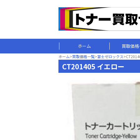
ホーム
買取価格
ホーム
>
買取価格一覧
>
富士ゼロックス
>
CT201
CT201405 イエロー