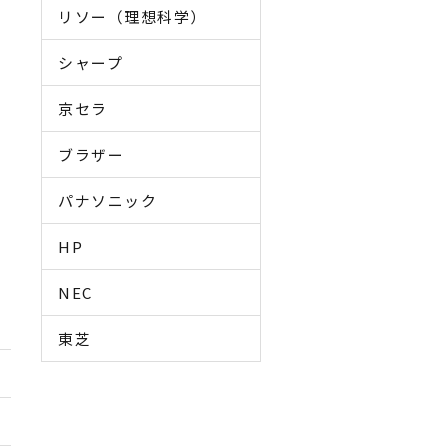
リソー（理想科学）
シャープ
京セラ
ブラザー
パナソニック
HP
NEC
東芝