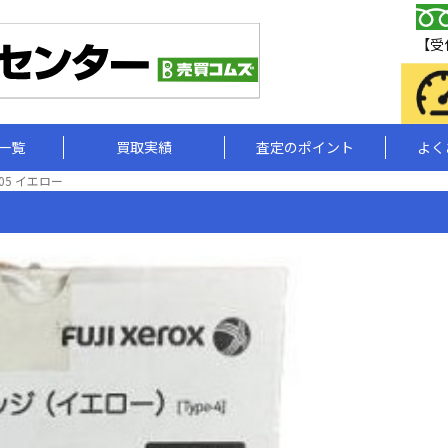
【受付
一覧
買取実績
査定のポイント
よく
405 イエロー