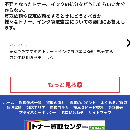
不要となったトナー、インクの処分をどうしたらいいか分
からない。
買取依頼や査定依頼をするときにどうすべきか。
様々なトナー、インク買取査定についての疑問にお答えし
ます。
2025.07.16
202
東京でおすすめのトナー・インク買取業者3選！処分する
ト
前に価格相場をチェック
業
もっと見る
ホーム
買取価格一覧
買取の流れ
査定のポイント
よくあるご質問
買取実績
対応エリア
買取コラム
簡易スピード査定
会社概要
プライバシーポリシー
お問い合わせ
サイトマップ