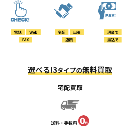
電話
Web
宅配
出張
現金で
FAX
店頭
振込で
選べる!3
無料買取
タイプの
宅配買取
送料・手数料