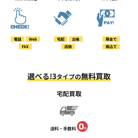
電話
Web
宅配
出張
現金で
FAX
店頭
振込で
選べる!3
無料買取
タイプの
宅配買取
送料・手数料