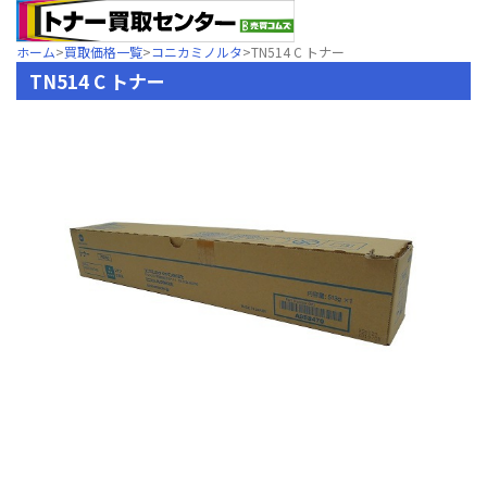
ホーム
>
買取価格一覧
>
コニカミノルタ
>
TN514 C トナー
TN514 C トナー