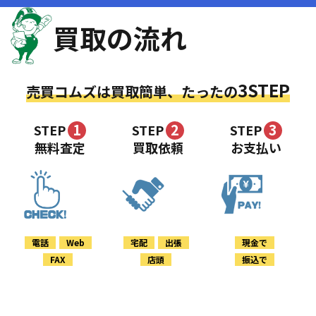
買取の流れ
3STEP
売買コムズは買取簡単、たったの
1
2
3
STEP
STEP
STEP
無料査定
買取依頼
お支払い
電話
Web
宅配
出張
現金で
FAX
店頭
振込で