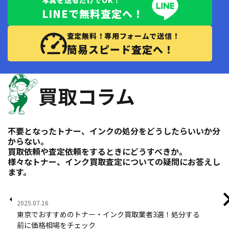
LINEで無料査定へ！
査定無料！専用フォームで送信！
簡易スピード査定へ！
買取コラム
不要となったトナー、インクの処分をどうしたらいいか分
からない。
買取依頼や査定依頼をするときにどうすべきか。
様々なトナー、インク買取査定についての疑問にお答えし
ます。
2025.07.16
202
東京でおすすめのトナー・インク買取業者3選！処分する
ト
前に価格相場をチェック
業