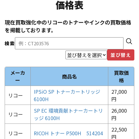
価格表
現在買取強化中の
リコー
のトナーやインクの買取価格
を掲載しております。
検索
並び替え
メーカ
買取価
商品名
ー
格
IPSiO SP トナーカートリッジ
27,000
リコー
6100H
円
SP EC 環境貢献トナーカートリ
26,000
リコー
ッジ 6100H
円
22,500
リコー
RICOH トナー P500H 514204
円