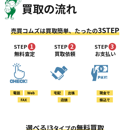
買取の流れ
3STEP
売買コムズは買取簡単、たったの
1
2
3
STEP
STEP
STEP
無料査定
買取依頼
お支払い
電話
Web
宅配
出張
現金で
FAX
店頭
振込で
選べる!3
無料買取
タイプの